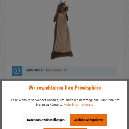
Mehr Infos?
Hier anmelden
Zum Merkzettel hinzufügen
Wir respektieren Ihre Privatsphäre
Fragen zum Produkt
Diese Website verwendet Cookies, um Ihnen die bestmögliche Funktionalität
bieten zu können...
Mehr Informationen
.
Artikelnummer:
32868
EAN:
4014466328680
Verpackungseinheit:
2 / 24
Datenschutzeinstellungen
Cookies akzeptieren
Dieses Produkt weiterempfehlen: