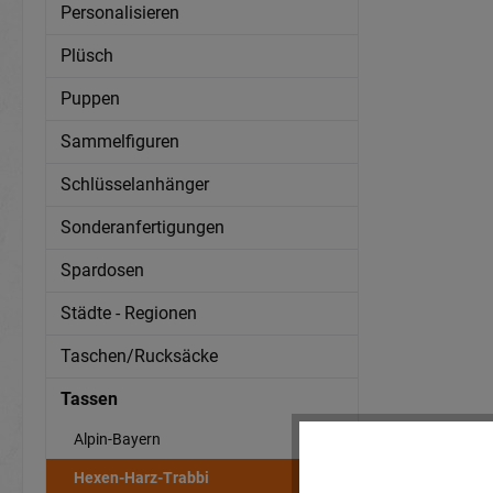
Personalisieren
Plüsch
Puppen
Sammelfiguren
Schlüsselanhänger
Sonderanfertigungen
Spardosen
Städte - Regionen
Taschen/Rucksäcke
Tassen
Alpin-Bayern
Hexen-Harz-Trabbi