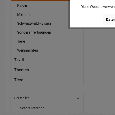
Kinder
Diese Website verwend
Maritim
Daten
Schwarzwald - Elsass
Sonderanfertigungen
Tiere
Weihnachten
Textil
Themen
Tiere
Hersteller
Sofort lieferbar