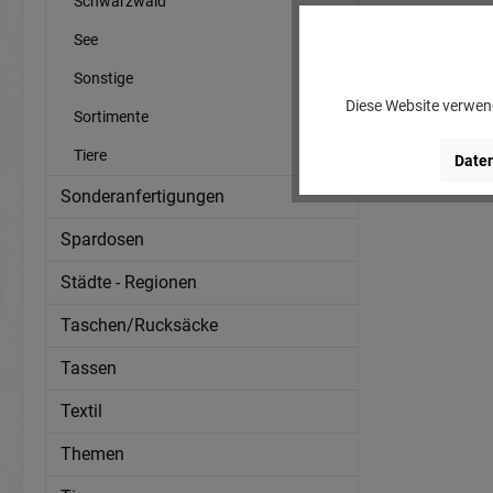
Schwarzwald
See
Sonstige
Diese Website verwend
Sortimente
Tiere
Daten
Sonderanfertigungen
Spardosen
Städte - Regionen
Taschen/Rucksäcke
Tassen
Textil
Themen