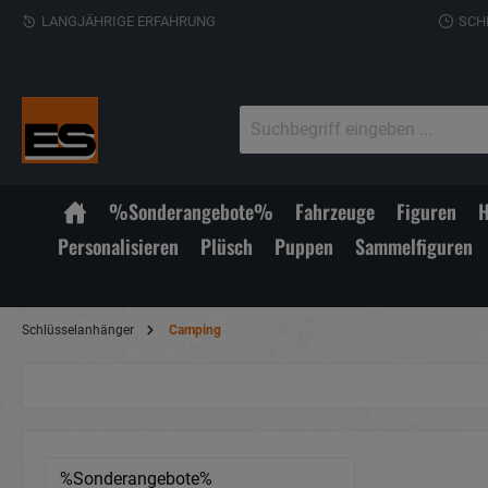
LANGJÄHRIGE ERFAHRUNG
SCH
%Sonderangebote%
Fahrzeuge
Figuren
H
Personalisieren
Plüsch
Puppen
Sammelfiguren
Schlüsselanhänger
Camping
%Sonderangebote%