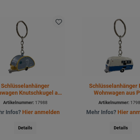
Schlüsselanhänger
Schlüsselanhänger 
wagen Knutschkugel aus
Wohnwagen aus P
Poly 4x1,5x2cm
4x1,5x2cm
Artikelnummer:
17988
Artikelnummer:
179
r Infos?
Hier anmelden
Mehr Infos?
Hier an
Details
Details