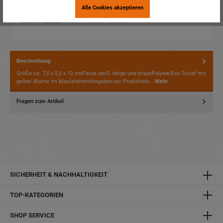
Alle Cookies akzeptieren
Beschreibung
Größe ca. 7,5 x 5,5 x 10 cmFarbe weiß, beige und braunPolyweißes Schaf mit
gelber Blume im MaulstehendAngaben zur Produktsic…
Mehr
Fragen zum Artikel
SICHERHEIT & NACHHALTIGKEIT
TOP-KATEGORIEN
SHOP SERVICE