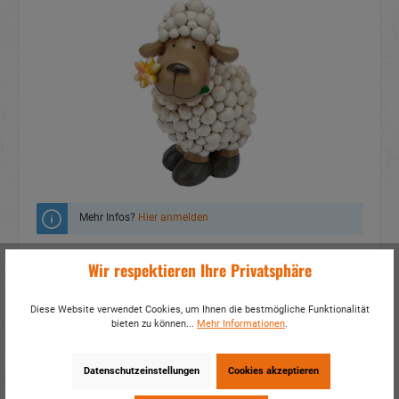
Mehr Infos?
Hier anmelden
Zum Merkzettel hinzufügen
Wir respektieren Ihre Privatsphäre
Fragen zum Produkt
Diese Website verwendet Cookies, um Ihnen die bestmögliche Funktionalität
bieten zu können...
Mehr Informationen
.
Artikelnummer:
18290
EAN:
4014466182909
Verpackungseinheit:
6 / 108
Datenschutzeinstellungen
Cookies akzeptieren
Dieses Produkt weiterempfehlen: