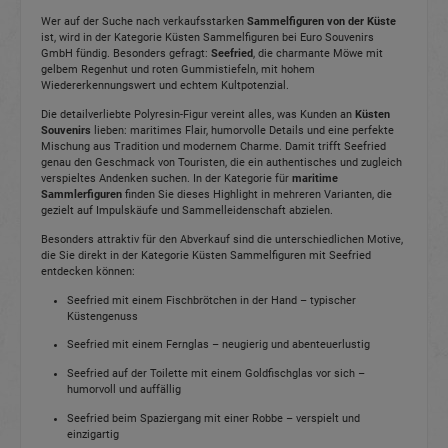
Wer auf der Suche nach verkaufsstarken
Sammelfiguren von der Küste
ist, wird in der Kategorie Küsten Sammelfiguren bei Euro Souvenirs
GmbH fündig. Besonders gefragt:
Seefried
, die charmante Möwe mit
gelbem Regenhut und roten Gummistiefeln, mit hohem
Wiedererkennungswert und echtem Kultpotenzial.
Die detailverliebte Polyresin-Figur vereint alles, was Kunden an
Küsten
Souvenirs
lieben: maritimes Flair, humorvolle Details und eine perfekte
Mischung aus Tradition und modernem Charme. Damit trifft Seefried
genau den Geschmack von Touristen, die ein authentisches und zugleich
verspieltes Andenken suchen. In der Kategorie für
maritime
Sammlerfiguren
finden Sie dieses Highlight in mehreren Varianten, die
gezielt auf Impulskäufe und Sammelleidenschaft abzielen.
Besonders attraktiv für den Abverkauf sind die unterschiedlichen Motive,
die Sie direkt in der Kategorie Küsten Sammelfiguren mit Seefried
entdecken können:
Seefried mit einem Fischbrötchen in der Hand – typischer
Küstengenuss
Seefried mit einem Fernglas – neugierig und abenteuerlustig
Seefried auf der Toilette mit einem Goldfischglas vor sich –
humorvoll und auffällig
Seefried beim Spaziergang mit einer Robbe – verspielt und
einzigartig