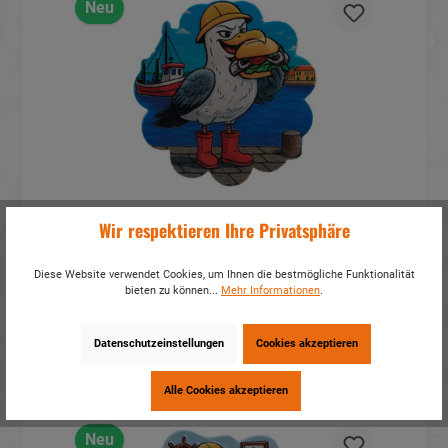
Neu
3D Magnet Möwe Seefried mit
Wir respektieren Ihre Privatsphäre
Brötchen aus Poly Ø6,5x0,5cm
Artikelnummer:
19169
Diese Website verwendet Cookies, um Ihnen die bestmögliche Funktionalität
bieten zu können...
Mehr Informationen
.
Mehr Infos?
Hier anmelden
Datenschutzeinstellungen
Cookies akzeptieren
Details
Alle Cookies akzeptieren
Neu