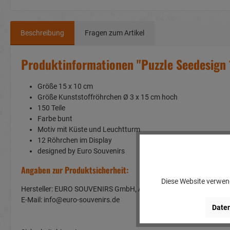
Beschreibung
Fragen zum Artikel
Produktinformationen "Puzzle Seedesign 
Größe 15 x 10 cm
Größe Kunststoffröhrchen Ø 3 x 15 cm hoch
150 Teile
Farbe bunt
Motiv mit Küste und Leuchtturm
12 Röhrchen im Display
designed by Euro Souvenirs
Angaben zur Produktsicherheit:
Diese Website verwend
Hersteller: EURO SOUVENIRS GmbH, Am Rosenbühl 2, 91466 G
E-Mail: info@euro-souvenirs.de
Daten