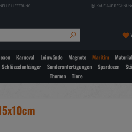
NELLE LIEFERUNG
KAUF AUF RECHNUN
exen
Karneval
Leinwände
Magnete
Maritim
Materia
Schlüsselanhänger
Sonderanfertigungen
Spardosen
St
Themen
Tiere
 15x10cm