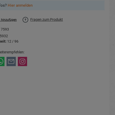
fos?
Hier anmelden
Fragen zum Produkt
l hinzufügen
17593
5932
eit:
12 / 96
eiterempfehlen: