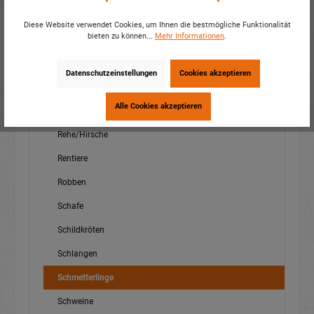
Nilpferde
Diese Website verwendet Cookies, um Ihnen die bestmögliche Funktionalität
bieten zu können...
Mehr Informationen
.
Pandas
Pferde
Datenschutzeinstellungen
Cookies akzeptieren
Pinguine
Alle Cookies akzeptieren
Ratten
Rehe/Hirsche
Rentiere
Robben
Schafe
Schildkröten
Schlangen
Schmetterlinge
Schweine