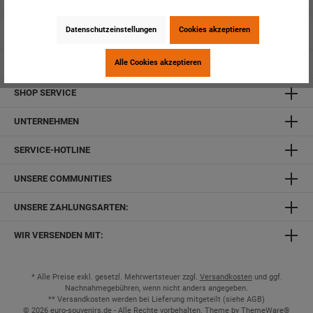
Datenschutzeinstellungen
Cookies akzeptieren
SICHERHEIT & NACHHALTIGKEIT
Alle Cookies akzeptieren
TOP-KATEGORIEN
SHOP SERVICE
UNTERNEHMEN
SERVICE-HOTLINE
UNSERE COMMUNITIES
UNSERE ZAHLUNGSARTEN:
WIR VERSENDEN MIT:
* Alle Preise exkl. gesetzl. Mehrwertsteuer zzgl.
Versandkosten
und ggf.
Nachnahmegebühren, wenn nicht anders angegeben.
** Versandkosten werden bei Lieferung mitgeteilt (siehe
AGB
)
© 2026 euro-souvenirs.de - Alle Rechte vorbehalten. Theme by
ThemeWare®