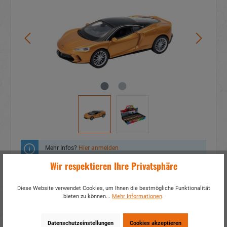
Mehr Infos?
Hier anmelden
Wir respektieren Ihre Privatsphäre
Zum Merkzettel hinzufügen
Diese Website verwendet Cookies, um Ihnen die bestmögliche Funktionalität
Fragen zum Produkt
bieten zu können...
Mehr Informationen
.
Artikelnummer:
53792
Datenschutzeinstellungen
Cookies akzeptieren
EAN:
4014466537921