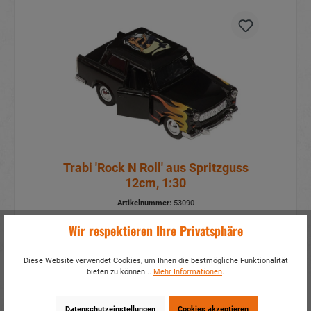
Trabi 'Rock N Roll' aus Spritzguss
12cm, 1:30
Artikelnummer:
53090
Mehr Infos?
Hier anmelden
Wir respektieren Ihre Privatsphäre
Details
Diese Website verwendet Cookies, um Ihnen die bestmögliche Funktionalität
bieten zu können...
Mehr Informationen
.
Datenschutzeinstellungen
Cookies akzeptieren