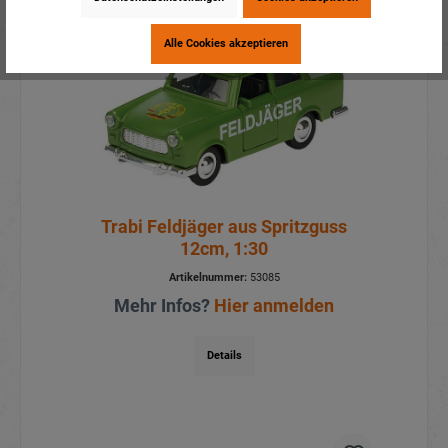
Alle Cookies akzeptieren
Trabi Feldjäger aus Spritzguss
12cm, 1:30
Artikelnummer:
53085
Mehr Infos?
Hier anmelden
Details