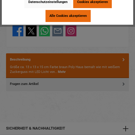
Artikelnummer:
18133
Datenschutzeinstellungen
Cookies akzeptieren
EAN:
4014466181339
Verpackungseinheit:
1 / 16
Alle Cookies akzeptieren
Dieses Produkt weiterempfehlen:
Beschreibung
Größe ca. 13 x 13 x 15 cm Farbe braun Poly Haus bemalt wie mit weißem
Zuckerguss mit LED Licht von…
Mehr
Fragen zum Artikel
SICHERHEIT & NACHHALTIGKEIT