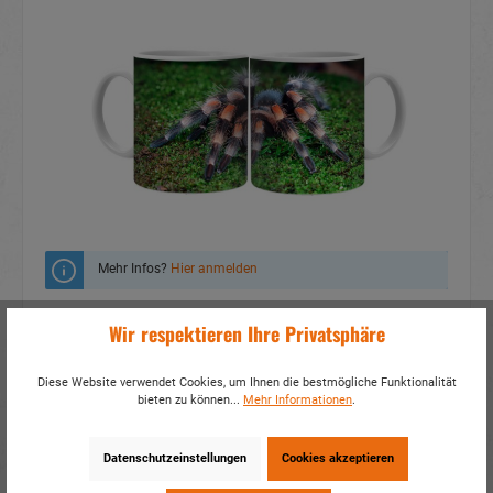
Mehr Infos?
Hier anmelden
Zum Merkzettel hinzufügen
Wir respektieren Ihre Privatsphäre
Fragen zum Produkt
Diese Website verwendet Cookies, um Ihnen die bestmögliche Funktionalität
bieten zu können...
Mehr Informationen
.
Artikelnummer:
19095
EAN:
4014466190959
Verpackungseinheit:
1 / 48
Datenschutzeinstellungen
Cookies akzeptieren
Dieses Produkt weiterempfehlen: