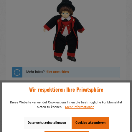
Mehr Infos?
Hier anmelden
Zum Merkzettel hinzufügen
Wir respektieren Ihre Privatsphäre
Fragen zum Produkt
Diese Website verwendet Cookies, um Ihnen die bestmögliche Funktionalität
bieten zu können...
Mehr Informationen
.
Artikelnummer:
21198
EAN:
4014466211982
Verpackungseinheit:
2 / 72
Datenschutzeinstellungen
Cookies akzeptieren
Dieses Produkt weiterempfehlen: