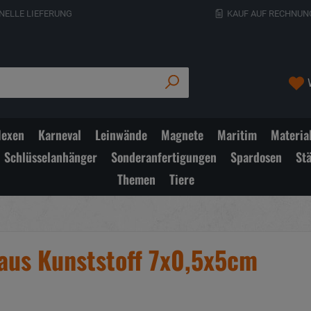
NELLE LIEFERUNG
KAUF AUF RECHNUN
exen
Karneval
Leinwände
Magnete
Maritim
Materia
Schlüsselanhänger
Sonderanfertigungen
Spardosen
St
Themen
Tiere
 aus Kunststoff 7x0,5x5cm