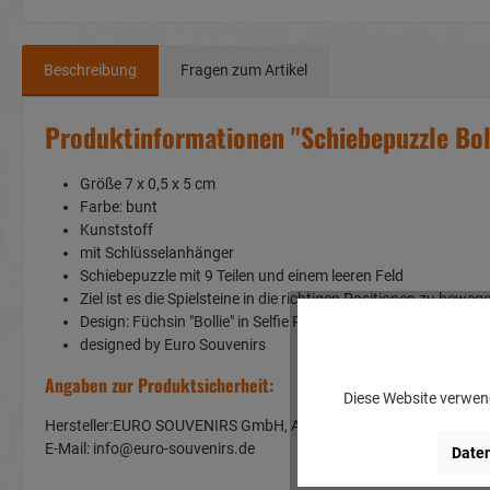
Beschreibung
Fragen zum Artikel
Produktinformationen "Schiebepuzzle Boll
Größe 7 x 0,5 x 5 cm
Farbe: bunt
Kunststoff
mit Schlüsselanhänger
Schiebepuzzle mit 9 Teilen und einem leeren Feld
Ziel ist es die Spielsteine in die richtigen Positionen zu beweg
Design: Füchsin "Bollie" in Selfie Pose
designed by Euro Souvenirs
Angaben zur Produktsicherheit:
Diese Website verwend
Hersteller:EURO SOUVENIRS GmbH, Am Rosenbühl 2, 91466 Ge
E-Mail: info@euro-souvenirs.de
Daten