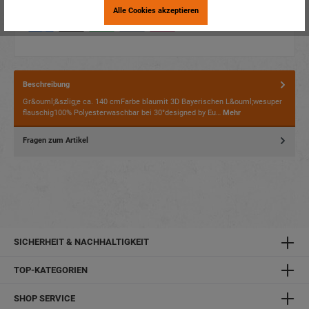
Alle Cookies akzeptieren
Beschreibung
Gr&ouml;&szlig;e ca. 140 cmFarbe blaumit 3D Bayerischen L&ouml;wesuper
flauschig100% Polyesterwaschbar bei 30°designed by Eu…
Mehr
Fragen zum Artikel
SICHERHEIT & NACHHALTIGKEIT
TOP-KATEGORIEN
SHOP SERVICE