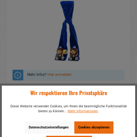
Mehr Infos?
Hier anmelden
Zum Merkzettel hinzufügen
Wir respektieren Ihre Privatsphäre
Fragen zum Produkt
Diese Website verwendet Cookies, um Ihnen die bestmögliche Funktionalität
bieten zu können...
Mehr Informationen
.
Artikelnummer:
32421
EAN:
4014466324217
Verpackungseinheit:
2 / 72
Datenschutzeinstellungen
Cookies akzeptieren
Dieses Produkt weiterempfehlen: