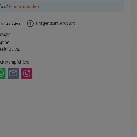
fos?
Hier anmelden
Fragen zum Produkt
l hinzufügen
32420
4200
eit:
2 / 72
eiterempfehlen: