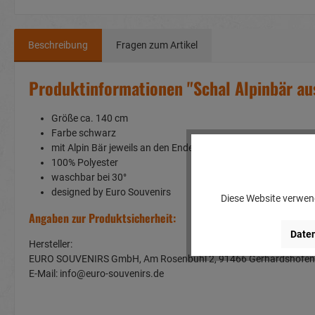
Beschreibung
Fragen zum Artikel
Produktinformationen "Schal Alpinbär a
Größe ca. 140 cm
Farbe schwarz
mit Alpin Bär jeweils an den Enden
100% Polyester
waschbar bei 30°
designed by Euro Souvenirs
Diese Website verwend
Angaben zur Produktsicherheit:
Daten
Hersteller:
EURO SOUVENIRS GmbH, Am Rosenbühl 2, 91466 Gerhardshof
E-Mail: info@euro-souvenirs.de