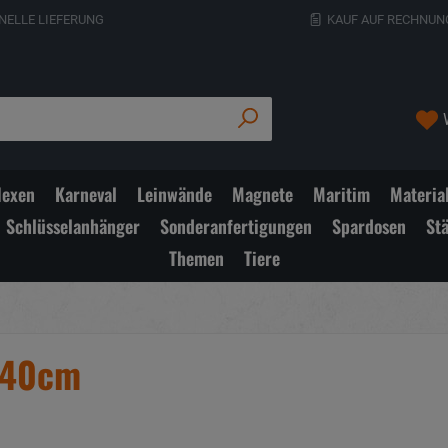
NELLE LIEFERUNG
KAUF AUF RECHNUN
exen
Karneval
Leinwände
Magnete
Maritim
Materia
Schlüsselanhänger
Sonderanfertigungen
Spardosen
St
Themen
Tiere
 140cm