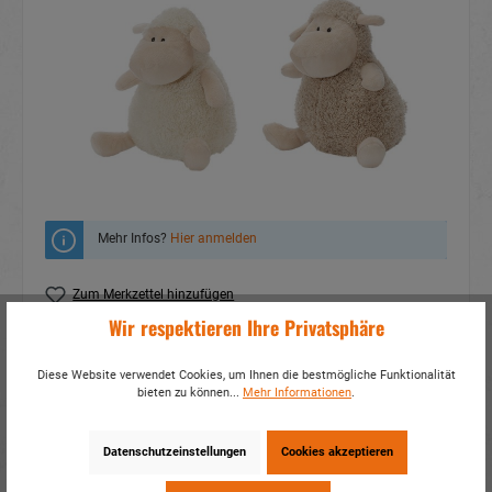
Mehr Infos?
Hier anmelden
Zum Merkzettel hinzufügen
Wir respektieren Ihre Privatsphäre
Fragen zum Produkt
Diese Website verwendet Cookies, um Ihnen die bestmögliche Funktionalität
Artikelnummer:
30773
bieten zu können...
Mehr Informationen
.
EAN:
4014466307739
Verpackungseinheit:
4 / 48
Datenschutzeinstellungen
Cookies akzeptieren
Dieses Produkt weiterempfehlen: