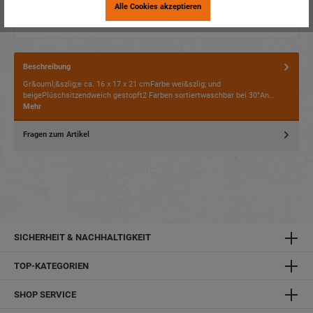
Alle Cookies akzeptieren
Beschreibung
Gr&ouml;&szlig;e ca. 16 x 17 x 21 cmFarbe wei&szlig; und
beigePlüschsitzendweich gestopft2 Farben sortiertwaschbar bei 30°An…
Mehr
Fragen zum Artikel
SICHERHEIT & NACHHALTIGKEIT
TOP-KATEGORIEN
SHOP SERVICE