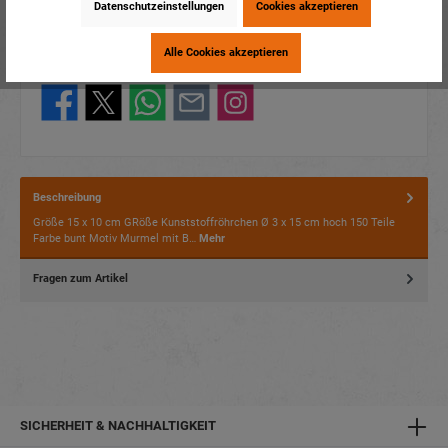
Artikelnummer:
17596
Datenschutzeinstellungen
Cookies akzeptieren
EAN:
4014466175963
Verpackungseinheit:
12 / 96
Alle Cookies akzeptieren
Dieses Produkt weiterempfehlen:
Beschreibung
Größe 15 x 10 cm GRöße Kunststoffröhrchen Ø 3 x 15 cm hoch 150 Teile
Farbe bunt Motiv Murmel mit B…
Mehr
Fragen zum Artikel
SICHERHEIT & NACHHALTIGKEIT