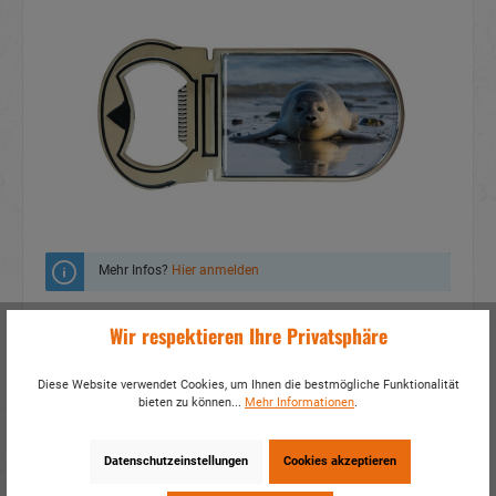
Mehr Infos?
Hier anmelden
Zum Merkzettel hinzufügen
Wir respektieren Ihre Privatsphäre
Fragen zum Produkt
Diese Website verwendet Cookies, um Ihnen die bestmögliche Funktionalität
bieten zu können...
Mehr Informationen
.
Artikelnummer:
16950
EAN:
4014466169504
Verpackungseinheit:
1 / 1200
Datenschutzeinstellungen
Cookies akzeptieren
Dieses Produkt weiterempfehlen: