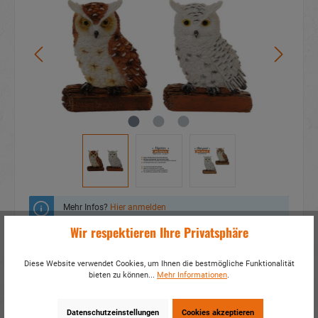
Mehr Infos?
Hier anmelden
Wir respektieren Ihre Privatsphäre
Zum Merkzettel hinzufügen
Diese Website verwendet Cookies, um Ihnen die bestmögliche Funktionalität
Fragen zum Produkt
bieten zu können...
Mehr Informationen
.
Artikelnummer:
17933
Datenschutzeinstellungen
Cookies akzeptieren
EAN:
4014466179336