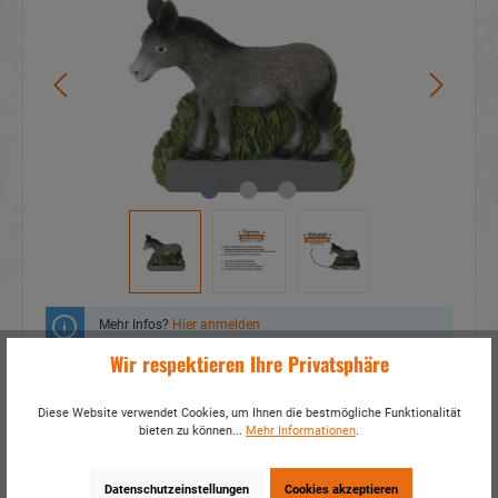
Mehr Infos?
Hier anmelden
Wir respektieren Ihre Privatsphäre
Zum Merkzettel hinzufügen
Diese Website verwendet Cookies, um Ihnen die bestmögliche Funktionalität
Fragen zum Produkt
bieten zu können...
Mehr Informationen
.
Artikelnummer:
17946
Datenschutzeinstellungen
Cookies akzeptieren
EAN:
4014466179466