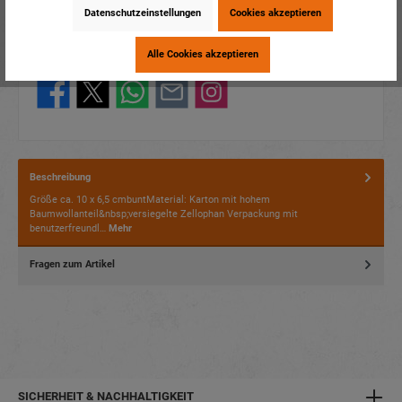
Artikelnummer:
70044
Datenschutzeinstellungen
Cookies akzeptieren
EAN:
4014466700448
Verpackungseinheit:
1 / 180
Alle Cookies akzeptieren
Dieses Produkt weiterempfehlen:
Beschreibung
Größe ca. 10 x 6,5 cmbuntMaterial: Karton mit hohem
Baumwollanteil&nbsp;versiegelte Zellophan Verpackung mit
benutzerfreundl…
Mehr
Fragen zum Artikel
SICHERHEIT & NACHHALTIGKEIT