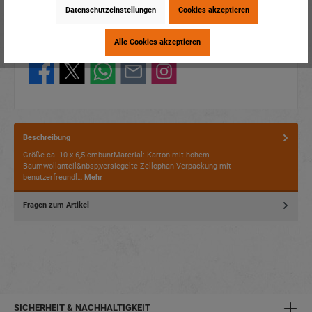
Artikelnummer:
70043
Datenschutzeinstellungen
Cookies akzeptieren
EAN:
4014466700431
Verpackungseinheit:
1 / 180
Alle Cookies akzeptieren
Dieses Produkt weiterempfehlen:
Beschreibung
Größe ca. 10 x 6,5 cmbuntMaterial: Karton mit hohem
Baumwollanteil&nbsp;versiegelte Zellophan Verpackung mit
benutzerfreundl…
Mehr
Fragen zum Artikel
SICHERHEIT & NACHHALTIGKEIT