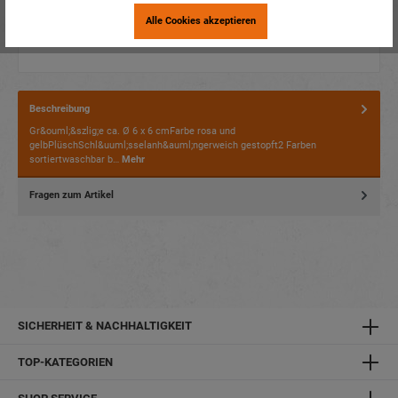
Alle Cookies akzeptieren
Beschreibung
Gr&ouml;&szlig;e ca. Ø 6 x 6 cmFarbe rosa und
gelbPlüschSchl&uuml;sselanh&auml;ngerweich gestopft2 Farben
sortiertwaschbar b…
Mehr
Fragen zum Artikel
SICHERHEIT & NACHHALTIGKEIT
TOP-KATEGORIEN