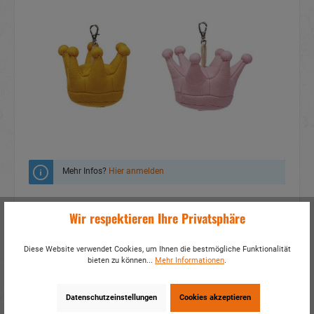
Mehr Infos?
Hier anmelden
Zum Merkzettel hinzufügen
Wir respektieren Ihre Privatsphäre
Fragen zum Produkt
Diese Website verwendet Cookies, um Ihnen die bestmögliche Funktionalität
bieten zu können...
Mehr Informationen
.
Artikelnummer:
32682
EAN:
4014466326822
Verpackungseinheit:
12 / 120
Datenschutzeinstellungen
Cookies akzeptieren
Dieses Produkt weiterempfehlen: