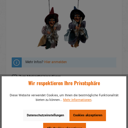
Mehr Infos?
Hier anmelden
Zum Merkzettel hinzufügen
Wir respektieren Ihre Privatsphäre
Fragen zum Produkt
Diese Website verwendet Cookies, um Ihnen die bestmögliche Funktionalität
Artikelnummer:
21990
bieten zu können...
Mehr Informationen
.
EAN:
4014466219902
Verpackungseinheit:
2 / 144
Datenschutzeinstellungen
Cookies akzeptieren
Dieses Produkt weiterempfehlen: