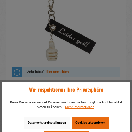
Mehr Infos?
Hier anmelden
Zum Merkzettel hinzufügen
Wir respektieren Ihre Privatsphäre
Fragen zum Produkt
Diese Website verwendet Cookies, um Ihnen die bestmögliche Funktionalität
bieten zu können...
Mehr Informationen
.
Artikelnummer:
14885
EAN:
4014466148851
Verpackungseinheit:
24 / 288
Datenschutzeinstellungen
Cookies akzeptieren
Dieses Produkt weiterempfehlen: