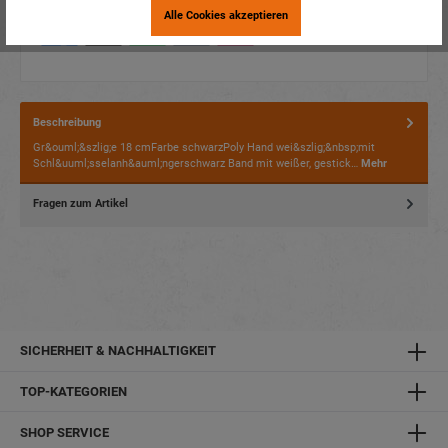
Alle Cookies akzeptieren
Beschreibung
Gr&ouml;&szlig;e 18 cmFarbe schwarzPoly Hand wei&szlig;&nbsp;mit
Schl&uuml;sselanh&auml;ngerschwarz Band mit weißer, gestick…
Mehr
Fragen zum Artikel
SICHERHEIT & NACHHALTIGKEIT
TOP-KATEGORIEN
SHOP SERVICE