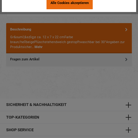
Alle Cookies akzeptieren
Beschreibung
Gr&ouml;&szlig;e ca. 12 x 7 x 22 cmFarbe
braun/hellbeigePlüschstehendweich gestopftwaschbar bei 30°Angaben zur
Produktsicher…
Mehr
Fragen zum Artikel
SICHERHEIT & NACHHALTIGKEIT
TOP-KATEGORIEN
SHOP SERVICE