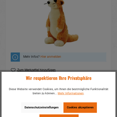
Mehr Infos?
Hier anmelden
Zum Merkzettel hinzufügen
Wir respektieren Ihre Privatsphäre
Fragen zum Produkt
Diese Website verwendet Cookies, um Ihnen die bestmögliche Funktionalität
Artikelnummer:
38188
bieten zu können...
Mehr Informationen
.
EAN:
4014466381883
Verpackungseinheit:
2 / 96
Datenschutzeinstellungen
Cookies akzeptieren
Dieses Produkt weiterempfehlen: