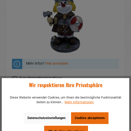
Mehr Infos?
Hier anmelden
Zum Merkzettel hinzufügen
Wir respektieren Ihre Privatsphäre
Fragen zum Produkt
Diese Website verwendet Cookies, um Ihnen die bestmögliche Funktionalität
Artikelnummer:
18853
bieten zu können...
Mehr Informationen
.
EAN:
4014466188536
Verpackungseinheit:
1 / 24
Datenschutzeinstellungen
Cookies akzeptieren
Dieses Produkt weiterempfehlen: