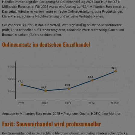
Händler immer digitaler. Der deutsche Onlinehandel lag 2024 laut HDE bei 88,8
Milliarden Euro netto. Für 2025 wurde ein Anstieg auf 92,4 Milliarden Euro erwartet.
Das zeigt: Händler erwarten heute einfache Onlinebestellung, gute Produktbilder,
klare Preise, schnelle Nachbestellung und aktuelle Verfügbarkeiten.
Für Wiederverkäufer ist das ein Vorteil. Wer regelmäßig online neue Sortimente
prüft, kann schneller auf Trends reagieren, saisonale Ware rechtzeitig planen und
Bestseller unkompliziert nachbestellen.
Onlineumsatz im deutschen Einzelhandel
95 Mrd.
92,4
88,8
90 Mrd.
87,0
85,5
84,7
85 Mrd.
2021
2022
2023
2024
2025 P
Angaben in Milliarden Euro netto. 2025 = Prognose. Quelle: HDE Online-Monitor.
Fazit: Souvenirhandel wird professioneller
Der Souvenirhandel in Deutschland bleibt emotional, wird aber strategischer. Starke