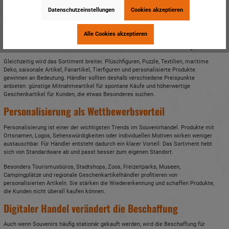
Klassiker bleiben wichtig – aber das Sortiment wird
Datenschutzeinstellungen
Cookies akzeptieren
breiter
Magnete, Schlüsselanhänger, Postkarten, kleine Figuren und Dekoartikel bleiben
Alle Cookies akzeptieren
starke Impulsartikel. Sie sind klein, preislich attraktiv und leicht mitzunehmen.
Besonders im Kassenbereich können sie für schnelle Zusatzumsätze sorgen.
Gleichzeitig wird das Sortiment breiter. Plüschfiguren, Puzzle, Textilien, maritime
Deko, saisonale Artikel, Fanartikel, Tierfiguren und personalisierte Produkte
gewinnen an Bedeutung. Händler sollten deshalb verschiedene Preispunkte
anbieten: günstige Mitnahmeartikel für spontane Käufe und höherwertige
Geschenkartikel für Kunden, die etwas Besonderes suchen.
Personalisierung als Wettbewerbsvorteil
Personalisierung ist einer der wichtigsten Trends im Souvenirhandel. Produkte mit
Ortsnamen, Logos, Sehenswürdigkeiten oder individuellen Motiven wirken weniger
austauschbar. Für Händler entsteht dadurch ein klarer Vorteil: Das Sortiment hebt
sich von Standardware ab und passt besser zum eigenen Standort.
Besonders Tourismusbüros, Stadtshops, Zoos, Freizeitparks, Museen,
Campingplätze und regionale Geschenkartikelhändler profitieren von
personalisierten Artikeln. Sie stärken die Wiedererkennung und schaffen Produkte,
die Kunden nicht überall kaufen können.
Digitaler Handel verändert die Beschaffung
Auch wenn Souvenirs häufig stationär gekauft werden, wird die Beschaffung für