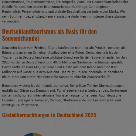
Souvenirshops, Tourismusbetriebe, Freizeitparks, Zoos und Geschenkartikelhändler.
Stabile Reisezahlen, starke Inlandstourismus-Nachfrage, Campingboom,
Regionalität, Personalisierung und digitale Beschaffung verändern den Markt. Wer
sein Sortiment gezielt plant, kann klassische Andenken in moderne Umsatzbringer
verwandeln.
Deutschlandtourismus als Basis für den
Souvenirhandel
Souvenirs leben vom Erlebnis. Gäste kaufen sie nicht nur als Produkt, sondern als
Erinnerung an einen Ort, einen Ausflug oder eine Reise. Genau deshalb ist der
Tourismus in Deutschland eine wichtige Grundlage für den Souvenirhandel. Im Jahr
2025 wurden in Deutschland rund 497,5 Millionen Gästeübernachtungen gezählt.
Davon entfielen rund 413,7 Millionen auf Gäste aus dem Inland und rund 83,8
Millionen auf Gäste aus dem Ausland. Das zeigt: Reisen innerhalb Deutschlands
bleibt stark und bietet Händlern viele Kontaktpunkte für Zusatzverkäufe.
Besonders wichtig ist der Inlandstourismus. Der größte Teil der Übernachtungen
entfällt auf Gäste aus Deutschland. Für Wiederverkäufer bedeutet das: Sortimente
sollten nicht nur auf internationale Touristen ausgerichtet sein. Auch deutsche
Urlauber, Tagesgäste, Familien, Camper, Städtereisende und Einheimische sind
wichtige Käufergruppen.
Gästeübernachtungen in Deutschland 2025