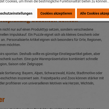
et Cookies, um Ihnen die bestmögliche Funktionalität bieten zu können.
ihnachtsmärkte, Innenstadtlagen, Geschenkeshops und touristische
schutzeinstellungen
Cookies akzeptieren
Alle Cookies akzep
ntsplanung beachten sollten
en nicht nur auf einen Produkttyp setzen, sondern verschiedene
ellen Impulskauf. Ein Puzzle eignet sich als kleines Geschenk oder
 an. Personalisierte Artikel eignen sich besonders für Orte, Regionen,
zieren möchten.
rs spontan. Deshalb sollte es günstige Einstiegsartikel geben, aber
eschenk suchen. Eine gute Warenpräsentation kombiniert schnelle
ion, Saison oder Zielgruppe.
nale Sortierung: Bayern, Alpen, Schwarzwald, Küste, Stadtmotive oder
Geschichten inszeniert sein. Freizeitparks und Zoos können stärker mit
er profitieren von universelleren Motiven wie Herzen, Wichteln,
er