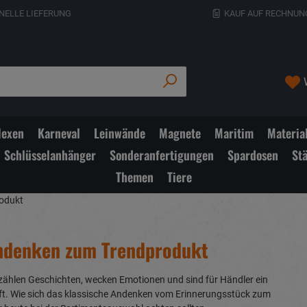
NELLE LIEFERUNG
KAUF AUF RECHNUN
exen
Karneval
Leinwände
Magnete
Maritim
Materia
Schlüsselanhänger
Sonderanfertigungen
Spardosen
St
Themen
Tiere
rodukt
Andenken zum Trendprodukt
erzählen Geschichten, wecken Emotionen und sind für Händler ein
t. Wie sich das klassische Andenken vom Erinnerungsstück zum