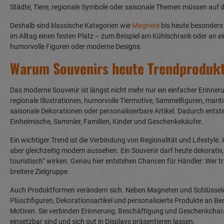
Städte, Tiere, regionale Symbole oder saisonale Themen müssen auf de
Deshalb sind klassische Kategorien wie
Magnete
bis heute besonders s
im Alltag einen festen Platz – zum Beispiel am Kühlschrank oder an ei
humorvolle Figuren oder moderne Designs.
Warum Souvenirs heute Trendprodukt
Das moderne Souvenir ist längst nicht mehr nur ein einfacher Erinnerun
regionale Illustrationen, humorvolle Tiermotive, Sammelfiguren, mar
saisonale Dekorationen oder personalisierbare Artikel. Dadurch entst
Einheimische, Sammler, Familien, Kinder und Geschenkekäufer.
Ein wichtiger Trend ist die Verbindung von Regionalität und Lifestyle
aber gleichzeitig modern aussehen. Ein Souvenir darf heute dekorativ,
touristisch“ wirken. Genau hier entstehen Chancen für Händler: Wer tra
breitere Zielgruppe.
Auch Produktformen verändern sich. Neben Magneten und Schlüsselanh
Plüschfiguren, Dekorationsartikel und personalisierte Produkte an Be
Motiven. Sie verbinden Erinnerung, Beschäftigung und Geschenkcharakte
einsetzbar sind und sich gut in Displays präsentieren lassen.