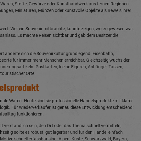
e Waren, Stoffe, Gewürze oder Kunsthandwerk aus fernen Regionen.
ungen, Miniaturen, Münzen oder kunstvolle Objekte als Beweis ihrer
lwert. Wer ein Souvenir mitbrachte, konnte zeigen, wo er gewesen war.
anlass. Es machte Reisen sichtbar und gab dem Besitzer die
änderte sich die Souvenirkultur grundlegend. Eisenbahn,
bsorte für immer mehr Menschen erreichbar. Gleichzeitig wuchs der
innerungsartikeln. Postkarten, kleine Figuren, Anhänger, Tassen,
ouristischer Orte.
elsprodukt
nale Waren. Heute sind sie professionelle Handelsprodukte mit klarer
ogik. Für Wiederverkäufer ist genau diese Entwicklung entscheidend:
salltag funktionieren.
ht verständlich sein, den Ort oder das Thema schnell vermitteln,
eitig sollte es robust, gut lagerbar und für den Handel einfach
 Motive schnell erfassbar sind: Alpen, Küste, Schwarzwald, Bayern,