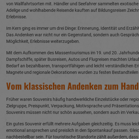
von Wallfahrtsorten mit. Händler und Seefahrer sammelten exotisch
Adelige und wohlhabende Reisende kauften auf Bildungsreisen Zeichn
Erlebnisse.
Im Kern ging es immer um drei Dinge: Erinnerung, Identität und Erzäh
Das Andenken war nicht nur ein Gegenstand, sondern auch Gesprächs
Möglichkeit, Erlebnisse weiterzugeben.
Mit dem Aufkommen des Massentourismus im 19. und 20. Jahrhundert 
Dampfschiffe, später Busreisen, Autos und Flugreisen machten Urlau
Bedarf an bezahlbaren, transportfähigen und leicht verständlichen Er
Magnete und regionale Dekorationen wurden zu festen Bestandteilen t
Vom klassischen Andenken zum Hand
Früher waren Souvenirs häufig handwerkliche Einzelstücke oder regio
Zielgruppe, Preispunkt, Verpackung, Motivsprache und Präsentationsl
Souvenirs müssen nicht nur schön aussehen, sondern auch im Verkauf
Ein gutes Souvenir erfüllt mehrere Aufgaben gleichzeitig. Es muss leic
emotional ansprechen und preislich in den Spontankauf passen. Gleichz
nachbestellbar sein. Für touristische Standorte zählt außerdem, dass