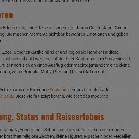
heute bei der Sortimentsauswahl achten sollten.
eren
 ein Erlebnis oder eine Reise mit einem greifbaren Gegenstand. Genau
ung: Sie machen Momente sichtbar, bewahren Emotionen und geben
n.
, Zoos, Geschenkartikelhändler und regionale Händler ist diese
praktisch gekauft werden, entsteht der Kaufimpuls bei Souvenirs oft
Ort, erinnert sich an einen Ausflug oder möchte jemandem eine kleine
dann, wenn Produkt, Motiv, Preis und Präsentation gut
Artikeln aus der Kategorie
Souvenirs
, ergänzt durch starke
me Deko
. Diese Vielfalt zeigt bereits, wie breit das moderne
ung, Status und Reiseerlebnis
nngemäß „Erinnerung“. Schon lange bevor Tourismus im heutigen
brachten religiöse Zeichen, kleine Figuren, Muscheln oder Medaillen