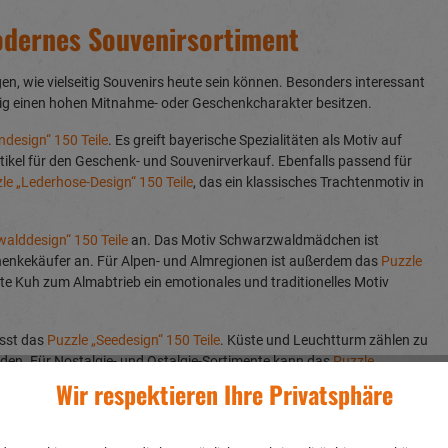
odernes Souvenirsortiment
gen, wie vielseitig Souvenirs heute sein können. Besonders interessant
itig einen hohen Mitnahme- oder Geschenkcharakter besitzen.
ndesign“ 150 Teile
. Es greift bayerische Spezialitäten als Motiv auf
ikel für den Geschenk- und Souvenirverkauf. Ebenfalls passend für
le „Lederhose-Design“ 150 Teile
, das ein klassisches Trachtenmotiv in
alddesign“ 150 Teile
an. Das Motiv Schwarzwaldmädchen ist
chenkekäufer an. Für Alpen- und Almregionen ist außerdem das
Puzzle
e Kuh zum Almabtrieb ein emotionales und traditionelles Motiv
asst das
Puzzle „Seedesign“ 150 Teile
. Küste und Leuchtturm zählen zu
nden. Für Nostalgie- und Ostalgie-Sortimente kann das
Puzzle
 mit Sammel- und Erinnerungswert verbindet.
Wir respektieren Ihre Privatsphäre
zum Standort oder zur Verkaufszeit passen. Das
Handtuch
cm
oder die
Schürze Weihnachtsdesign, 57x81 cm
zeigen, wie sich