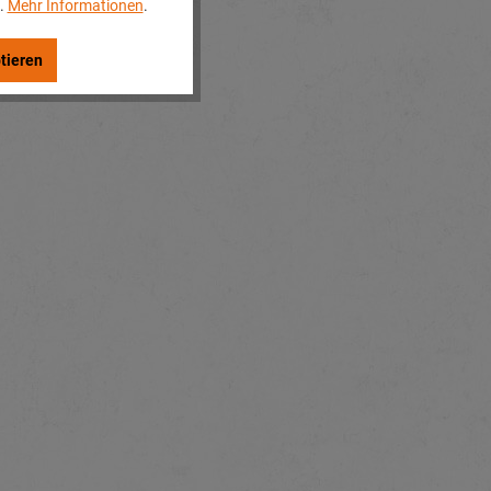
..
Mehr Informationen
.
tieren