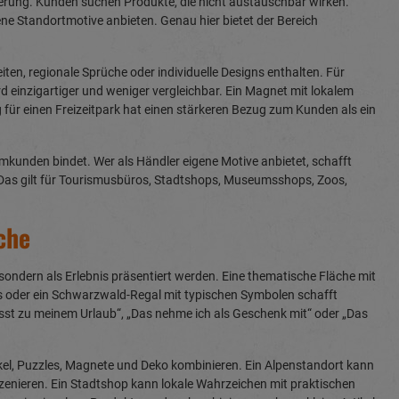
sierung. Kunden suchen Produkte, die nicht austauschbar wirken.
 Standortmotive anbieten. Genau hier bietet der Bereich
en, regionale Sprüche oder individuelle Designs enthalten. Für
rd einzigartiger und weniger vergleichbar. Ein Magnet mit lokalem
 für einen Freizeitpark hat einen stärkeren Bezug zum Kunden als ein
mmkunden bindet. Wer als Händler eigene Motive anbietet, schafft
 Das gilt für Tourismusbüros, Stadtshops, Museumsshops, Zoos,
che
 sondern als Erlebnis präsentiert werden. Eine thematische Fläche mit
s oder ein Schwarzwald-Regal mit typischen Symbolen schafft
st zu meinem Urlaub“, „Das nehme ich als Geschenk mit“ oder „Das
kel, Puzzles, Magnete und Deko kombinieren. Ein Alpenstandort kann
enieren. Ein Stadtshop kann lokale Wahrzeichen mit praktischen