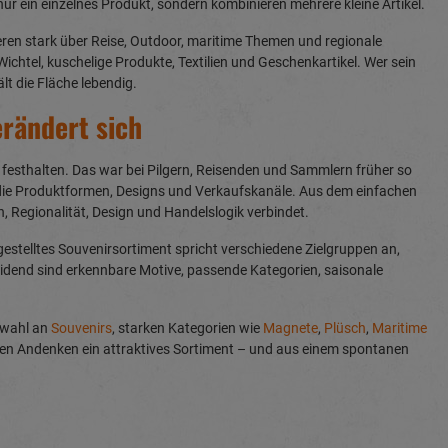
ur ein einzelnes Produkt, sondern kombinieren mehrere kleine Artikel.
ren stark über Reise, Outdoor, maritime Themen und regionale
ichtel, kuschelige Produkte, Textilien und Geschenkartikel. Wer sein
t die Fläche lebendig.
erändert sich
festhalten. Das war bei Pilgern, Reisenden und Sammlern früher so
 die Produktformen, Designs und Verkaufskanäle. Aus dem einfachen
, Regionalität, Design und Handelslogik verbindet.
estelltes Souvenirsortiment spricht verschiedene Zielgruppen an,
eidend sind erkennbare Motive, passende Kategorien, saisonale
swahl an
Souvenirs
, starken Kategorien wie
Magnete
,
Plüsch
,
Maritime
inen Andenken ein attraktives Sortiment – und aus einem spontanen