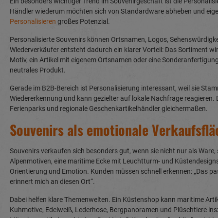
Ein besonders wichtiger Trend im Souvenirgeschäft ist die Personali
Händler wiederum möchten sich von Standardware abheben und eigene
Personalisieren
großes Potenzial.
Personalisierte Souvenirs können Ortsnamen, Logos, Sehenswürdigkeit
Wiederverkäufer entsteht dadurch ein klarer Vorteil: Das Sortiment wi
Motiv, ein Artikel mit eigenem Ortsnamen oder eine Sonderanfertigung
neutrales Produkt.
Gerade im B2B-Bereich ist Personalisierung interessant, weil sie Sta
Wiedererkennung und kann gezielter auf lokale Nachfrage reagieren.
Ferienparks und regionale Geschenkartikelhändler gleichermaßen.
Souvenirs als emotionale Verkaufsflä
Souvenirs verkaufen sich besonders gut, wenn sie nicht nur als Ware,
Alpenmotiven, eine maritime Ecke mit Leuchtturm- und Küstendesign
Orientierung und Emotion. Kunden müssen schnell erkennen: „Das pas
erinnert mich an diesen Ort“.
Dabei helfen klare Themenwelten. Ein Küstenshop kann maritime Arti
Kuhmotive, Edelweiß, Lederhose, Bergpanoramen und Plüschtiere insz