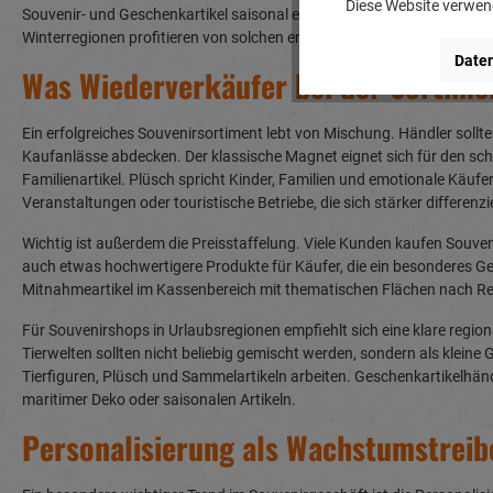
Diese Website verwend
Souvenir- und Geschenkartikel saisonal erweitern lassen. Gerade We
Winterregionen profitieren von solchen ergänzenden Themenwelten.
Daten
Was Wiederverkäufer bei der Sortime
Ein erfolgreiches Souvenirsortiment lebt von Mischung. Händler sollt
Kaufanlässe abdecken. Der klassische Magnet eignet sich für den schn
Familienartikel. Plüsch spricht Kinder, Familien und emotionale Käufer
Veranstaltungen oder touristische Betriebe, die sich stärker differen
Wichtig ist außerdem die Preisstaffelung. Viele Kunden kaufen Souveni
auch etwas hochwertigere Produkte für Käufer, die ein besonderes G
Mitnahmeartikel im Kassenbereich mit thematischen Flächen nach Reg
Für Souvenirshops in Urlaubsregionen empfiehlt sich eine klare regio
Tierwelten sollten nicht beliebig gemischt werden, sondern als kleine 
Tierfiguren, Plüsch und Sammelartikeln arbeiten. Geschenkartikelhändl
maritimer Deko oder saisonalen Artikeln.
Personalisierung als Wachstumstreib