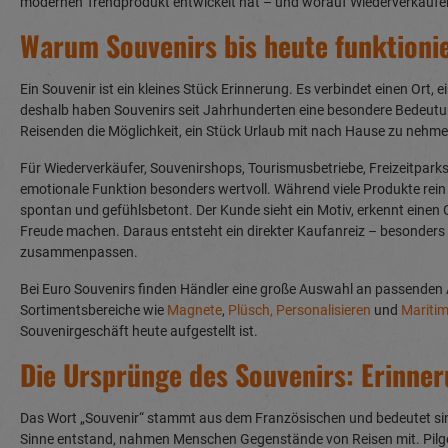
modernen Trendprodukt entwickelt hat – und worauf Wiederverkäufer 
Warum Souvenirs bis heute funktioni
Ein Souvenir ist ein kleines Stück Erinnerung. Es verbindet einen Ort,
deshalb haben Souvenirs seit Jahrhunderten eine besondere Bedeut
Reisenden die Möglichkeit, ein Stück Urlaub mit nach Hause zu nehme
Für Wiederverkäufer, Souvenirshops, Tourismusbetriebe, Freizeitparks
emotionale Funktion besonders wertvoll. Während viele Produkte rein 
spontan und gefühlsbetont. Der Kunde sieht ein Motiv, erkennt einen 
Freude machen. Daraus entsteht ein direkter Kaufanreiz – besonders 
zusammenpassen.
Bei Euro Souvenirs finden Händler eine große Auswahl an passenden 
Sortimentsbereiche wie
Magnete
,
Plüsch
,
Personalisieren
und
Mariti
Souvenirgeschäft heute aufgestellt ist.
Die Ursprünge des Souvenirs: Erinner
Das Wort „Souvenir“ stammt aus dem Französischen und bedeutet si
Sinne entstand, nahmen Menschen Gegenstände von Reisen mit. Pilger 