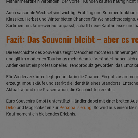
Mitnahmeartikeln verbinden. Der Vorteil: Kunden kaufen häufig nicht n
Auch saisonale Wechsel sind wichtig. Frühling und Sommer funktionie
Klassiker. Herbst und Winter bieten Chancen für Weihnachtsdesigns, W
Sortiment im Jahresverlauf anpasst, schafft neue Kaufanlässe und häl
Fazit: Das Souvenir bleibt – aber es v
Die Geschichte des Souvenirs zeigt: Menschen möchten Erinnerungen 
und gilt im modernen Tourismus mehr denn je. Verändert haben sich
Andenken ist ein professionelles Trendprodukt geworden, das Emotion
Für Wiederverkäufer liegt genau darin die Chance. Ein gut zusammeng
erzeugt Impulskäufe und stärkt die Identität eines Standorts. Entsch
Aktualität und eine Präsentation, die Geschichten erzählt.
Euro Souvenirs GmbH unterstützt Händler dabei mit einer breiten Au
Deko
und Möglichkeiten zur
Personalisierung
. So wird aus einem kle
Kaufmoment ein bleibendes Erlebnis.