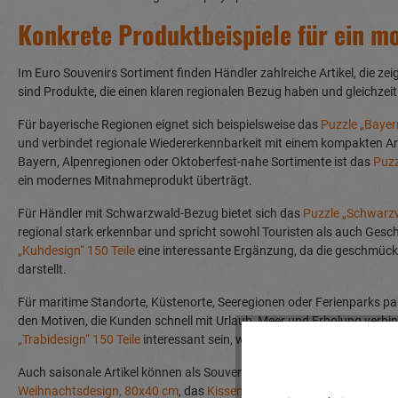
Konkrete Produktbeispiele für ein m
Im Euro Souvenirs Sortiment finden Händler zahlreiche Artikel, die zei
sind Produkte, die einen klaren regionalen Bezug haben und gleichze
Für bayerische Regionen eignet sich beispielsweise das
Puzzle „Bayer
und verbindet regionale Wiedererkennbarkeit mit einem kompakten Art
Bayern, Alpenregionen oder Oktoberfest-nahe Sortimente ist das
Puzz
ein modernes Mitnahmeprodukt überträgt.
Für Händler mit Schwarzwald-Bezug bietet sich das
Puzzle „Schwarzw
regional stark erkennbar und spricht sowohl Touristen als auch Ges
„Kuhdesign“ 150 Teile
eine interessante Ergänzung, da die geschmückt
darstellt.
Für maritime Standorte, Küstenorte, Seeregionen oder Ferienparks p
den Motiven, die Kunden schnell mit Urlaub, Meer und Erholung verbi
„Trabidesign“ 150 Teile
interessant sein, weil es ein ikonisches Motiv
Auch saisonale Artikel können als Souvenir funktionieren, wenn sie 
Weihnachtsdesign, 80x40 cm
, das
Kissen Weihnachtsdesign, 40x40 