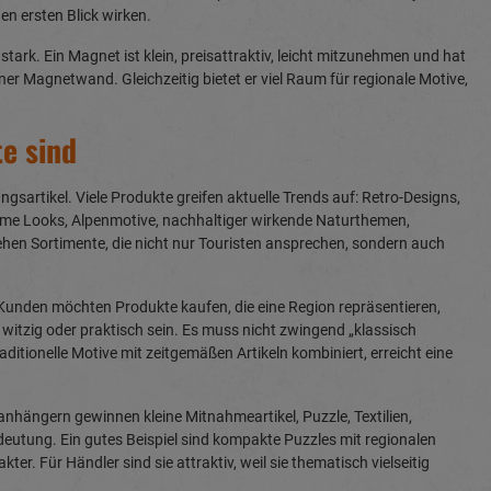
n ersten Blick wirken.
tark. Ein Magnet ist klein, preisattraktiv, leicht mitzunehmen und hat
ner Magnetwand. Gleichzeitig bietet er viel Raum für regionale Motive,
e sind
gsartikel. Viele Produkte greifen aktuelle Trends auf: Retro-Designs,
itime Looks, Alpenmotive, nachhaltiger wirkende Naturthemen,
ehen Sortimente, die nicht nur Touristen ansprechen, sondern auch
. Kunden möchten Produkte kaufen, die eine Region repräsentieren,
 witzig oder praktisch sein. Es muss nicht zwingend „klassisch
ditionelle Motive mit zeitgemäßen Artikeln kombiniert, erreicht eine
ängern gewinnen kleine Mitnahmeartikel, Puzzle, Textilien,
deutung. Ein gutes Beispiel sind kompakte Puzzles mit regionalen
r. Für Händler sind sie attraktiv, weil sie thematisch vielseitig