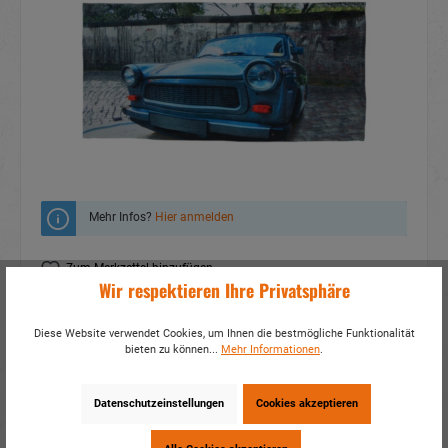
Mehr Infos?
Hier anmelden
Zum Merkzettel hinzufügen
Wir respektieren Ihre Privatsphäre
Fragen zum Produkt
Diese Website verwendet Cookies, um Ihnen die bestmögliche Funktionalität
Artikelnummer:
60447
bieten zu können...
Mehr Informationen
.
EAN:
4014466604470
Verpackungseinheit:
1 / 50
Datenschutzeinstellungen
Cookies akzeptieren
Dieses Produkt weiterempfehlen: