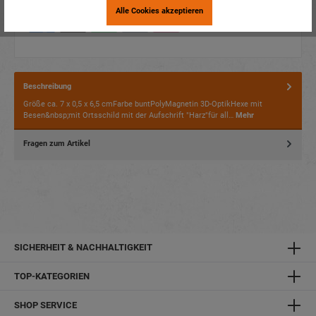
Alle Cookies akzeptieren
Beschreibung
Größe ca. 7 x 0,5 x 6,5 cmFarbe buntPolyMagnetin 3D-OptikHexe mit
Besen&nbsp;mit Ortsschild mit der Aufschrift "Harz"für all…
Mehr
Fragen zum Artikel
SICHERHEIT & NACHHALTIGKEIT
TOP-KATEGORIEN
SHOP SERVICE