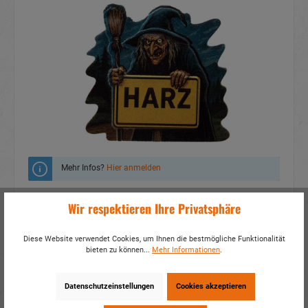
Mehr Infos?
Hier anmelden
Zum Merkzettel hinzufügen
Wir respektieren Ihre Privatsphäre
Fragen zum Produkt
Diese Website verwendet Cookies, um Ihnen die bestmögliche Funktionalität
bieten zu können...
Mehr Informationen
.
Artikelnummer:
19182
EAN:
4014466191826
Verpackungseinheit:
24 / 288
Datenschutzeinstellungen
Cookies akzeptieren
Dieses Produkt weiterempfehlen: