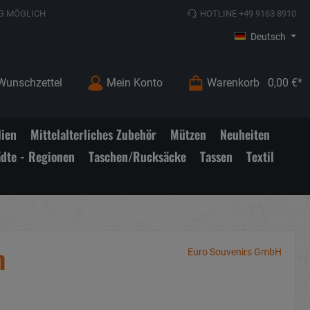
G MÖGLICH
HOTLINE +49 9163 8910
Deutsch
Wunschzettel
Mein Konto
Warenkorb
0,00 €*
lien
Mittelalterliches Zubehör
Mützen
Neuheiten
ädte - Regionen
Taschen/Rucksäcke
Tassen
Textil
m
Euro Souvenirs GmbH