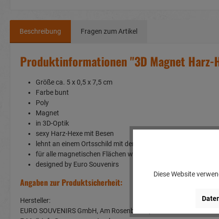
Beschreibung
Fragen zum Artikel
Produktinformationen "3D Magnet Harz-H
Größe ca. 5 x 0,5 x 7,5 cm
Farbe bunt
Poly
Magnet
in 3D-Optik
sexy Harz-Hexe mit Besen
lehnt an einem Ortsschild mit der Schrift "Harz"
für alle magnetischen Flächen wie z.B. Kühlschrank oder Wh
designed by Euro Souvenirs
Diese Website verwend
Angaben zur Produktsicherheit:
Daten
Hersteller:
EURO SOUVENIRS GmbH, Am Rosenbühl 2, 91466 Gerhardshof