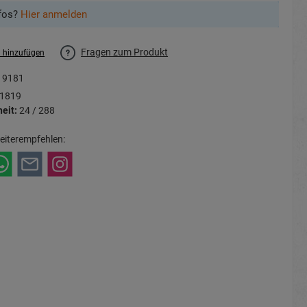
fos?
Hier anmelden
Fragen zum Produkt
l hinzufügen
19181
1819
eit:
24 / 288
eiterempfehlen: