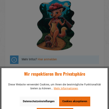
Mehr Infos?
Hier anmelden
Zum Merkzettel hinzufügen
Wir respektieren Ihre Privatsphäre
Fragen zum Produkt
Diese Website verwendet Cookies, um Ihnen die bestmögliche Funktionalität
bieten zu können...
Mehr Informationen
.
Artikelnummer:
19165
EAN:
4014466191659
Verpackungseinheit:
24 / 288
Datenschutzeinstellungen
Cookies akzeptieren
Dieses Produkt weiterempfehlen: