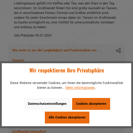
Lieblingstasse gefüllt mit Kaffee oder Tee, was den Start in den Tag
verschönert. Im Großhandel finden Sie eine große Auswahl an Tassen,
die in verschiedenen Farben, Formen und Größen erhältlich sind,
sodass für jeden Geschmack etwas dabei ist. Tassen im Großhandel
zu kaufen ermöglicht es, eine Vielfalt für unterschiedliche Vorlieben
und Anlässe zu haben.
Udo Platzöder
05.01.2024
Wie steht es um die Langlebigkeit und Funktionalität von
Tassen?
Wir respektieren Ihre Privatsphäre
Sind Tassen umweltfreundlich?
Diese Website verwendet Cookies, um Ihnen die bestmögliche Funktionalität
Welche Aspekte sind bei der Auswahl der richtigen Tasse zu
bieten zu können...
Mehr Informationen
.
beachten?
Datenschutzeinstellungen
Cookies akzeptieren
Wie beeinflussen Farben und Motive die Wahl von Tassen?
Alle Cookies akzeptieren
Warum sollten B2B-Kunden bei EURO SOUVENIRS im Tassen
Großhandel einkaufen?