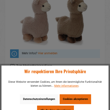
Mehr Infos?
Hier anmelden
Zum Merkzettel hinzufügen
Wir respektieren Ihre Privatsphäre
Fragen zum Produkt
Diese Website verwendet Cookies, um Ihnen die bestmögliche Funktionalität
Artikelnummer:
33158
bieten zu können...
Mehr Informationen
.
EAN:
4014466331581
Verpackungseinheit:
4 / 24
Datenschutzeinstellungen
Cookies akzeptieren
Dieses Produkt weiterempfehlen: